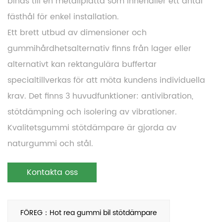
binds till en metallplatta som innehåller ett antal
fästhål för enkel installation.
Ett brett utbud av dimensioner och
gummihårdhetsalternativ finns från lager eller
alternativt kan rektangulära buffertar
specialtillverkas för att möta kundens individuella
krav. Det finns 3 huvudfunktioner: antivibration,
stötdämpning och isolering av vibrationer.
Kvalitetsgummi stötdämpare är gjorda av
naturgummi och stål.
Kontakta oss
FÖREG：Hot rea gummi bil stötdämpare