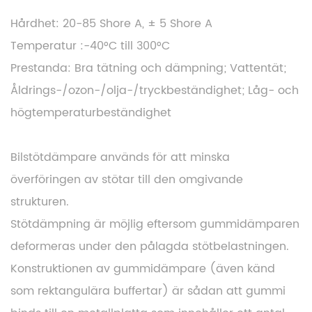
Hårdhet:
20-85 Shore A, ± 5 Shore A
Temperatur
:-40°C till 300°C
Prestanda:
Bra tätning och dämpning; Vattentät;
Åldrings-/ozon-/olja-/tryckbeständighet; Låg- och
högtemperaturbeständighet
Bilstötdämpare används för att minska
överföringen av stötar till den omgivande
strukturen.
Stötdämpning är möjlig eftersom gummidämparen
deformeras under den pålagda stötbelastningen.
Konstruktionen av gummidämpare (även känd
som rektangulära buffertar) är sådan att gummi