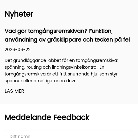
Nyheter
remskivan? Funktion,
Styrlänkar: Funktion
sklippare och tecken på fel
Ersättningsguide
2026-06-15
bet för en tomgångsremskiva:
Vad är Styr-draglänkar ?
indningsvinkelkontroll En
stänger som överför rot
 fritt snurrande hjul som styr,
utgående axel till styrspi
r en drivr...
LÄS MER
Meddelande Feedback