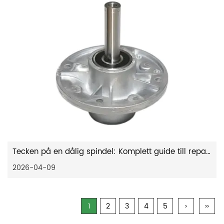
Tecken på en dålig spindel: Komplett guide till reparation av gräsklipparspindel
2026-04-09
1
2
3
4
5
›
››