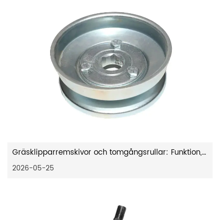
Gräsklipparremskivor och tomgångsrullar: Funktion, fel och tips för byte av remskivor
2026-05-25