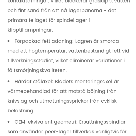
kontakttätningar, vilket blockerar gräsklipp, vatten
och fint sand från att nå lagerbanorna - det
primära felläget för spindellager i
klipptillämpningar.
Förpackad fettladdning:
Lagren är smorda
med ett högtemperatur, vattenbeständigt fett vid
tillverkningsstadiet, vilket eliminerar variationer i
fältsmörjningskvaliteten.
Härdat stålaxel:
Bladets monteringsaxel är
värmebehandlad för att motstå böjning från
knivslag och utmattningssprickor från cyklisk
belastning.
OEM-ekvivalent geometri:
Ersättningsspindlar
som använder peer-lager tillverkas vanligtvis för