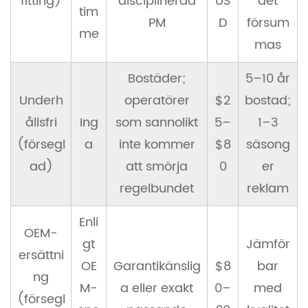
fitting)
disciplinerad
US
det
tim
PM
D
försum
me
mas
Bostäder;
5–10 år
Underh
operatörer
$2
bostad;
ållsfri
Ing
som sannolikt
5–
1–3
(försegl
a
inte kommer
$8
säsong
ad)
att smörja
0
er
regelbundet
reklam
Enli
OEM-
gt
Jämför
ersättni
OE
Garantikänslig
$8
bar
ng
M-
a eller exakt
0–
med
(försegl