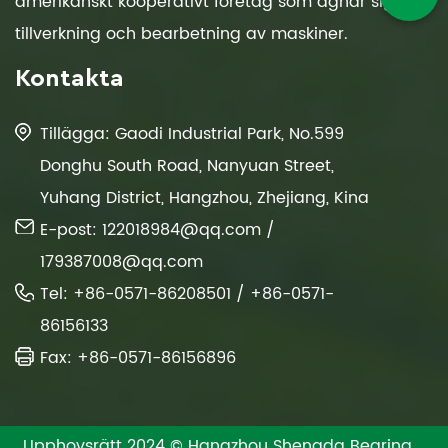
amerikanskt kooperativt företag som ägnar sig åt
tillverkning och bearbetning av maskiner.
Kontakta
Tillägga: Gaodi Industrial Park, No.599
Donghu South Road, Nanyuan Street,
Yuhang District, Hangzhou, Zhejiang, Kina
E-post:
122018984@qq.com
/
179387008@qq.com
Tel: +86-0571-86208501 / +86-0571-
86156133
Fax: +86-0571-86156896
Upphovsrätt 2024 © Hangzhou Shengda Bearing