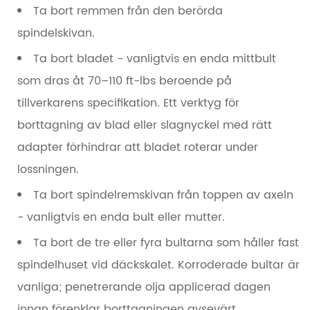
Ta bort remmen från den berörda
spindelskivan.
Ta bort bladet - vanligtvis en enda mittbult
som dras åt
70–110 ft-lbs
beroende på
tillverkarens specifikation. Ett verktyg för
borttagning av blad eller slagnyckel med rätt
adapter förhindrar att bladet roterar under
lossningen.
Ta bort spindelremskivan från toppen av axeln
- vanligtvis en enda bult eller mutter.
Ta bort de tre eller fyra bultarna som håller fast
spindelhuset vid däckskalet. Korroderade bultar är
vanliga; penetrerande olja applicerad dagen
innan förenklar borttagningen avsevärt.