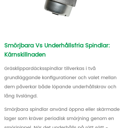
ut
en
däckspindel:
Vad
jobbet
innebär
Smörjbara Vs Underhållsfria Spindlar:
Kärnskillnaden
6
Spindelns
Gräsklippardäcksspindlar tillverkas i två
livslängd
grundläggande konfigurationer och valet mellan
och
dem påverkar både löpande underhållskrav och
kostnadsförväntningar
lång livslängd.
Smörjbara spindlar
använd öppna eller skärmade
lager som kräver periodisk smörjning genom en
smörjnippel. När det underhålls på rätt sätt -