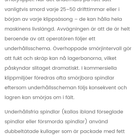
vanligtvis smord varje
25–50 drifttimmar
eller i
början av varje klippsäsong – de kan hålla hela
maskinens livslängd. Avvägningen är att de är helt
beroende av att operatören följer ett
underhållsschema. Överhoppade smörjintervall gör
att fukt och skräp kan nå lagerbanorna, vilket
påskyndar slitaget dramatiskt. I kommersiella
klippmiljöer föredras ofta smörjbara spindlar
eftersom underhållsscheman följs konsekvent och
lagren kan smörjas om i fält.
Underhållsfria spindlar
(kallas ibland förseglade
spindlar eller försmorda spindlar) använd
dubbeltätade kullager som är packade med fett