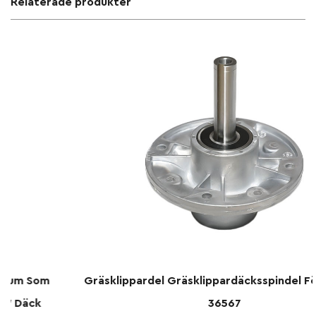
Relaterade produkter
Gräsklippardel Gräsklippardäcksspindel För Bobcat
36567