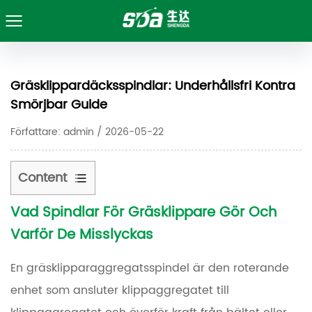
Gräsklippardäcksspindlar: Underhållsfri Kontra
Smörjbar Guide
Författare: admin / 2026-05-22
Content
Vad
Spindlar För Gräsklippare
Gör Och
1
Varför De Misslyckas
Vad
Spindlar
En gräsklipparaggregatsspindel är den roterande
för
gräsklippare
enhet som ansluter klippaggregatet till
Gör