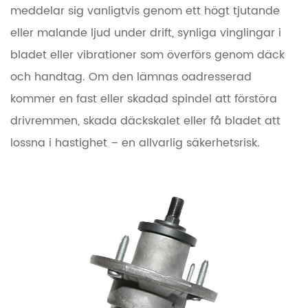
spindlar:
meddelar sig vanligtvis genom ett högt tjutande
vad
eller malande ljud under drift, synliga vinglingar i
som
bladet eller vibrationer som överförs genom däck
skiljer
och handtag. Om den lämnas oadresserad
dem
åt
kommer en fast eller skadad spindel att förstöra
drivremmen, skada däckskalet eller få bladet att
4
lossna i hastighet – en allvarlig säkerhetsrisk.
Hur
man
diagnostiserar
en
dålig
däckspindel
5
Byta