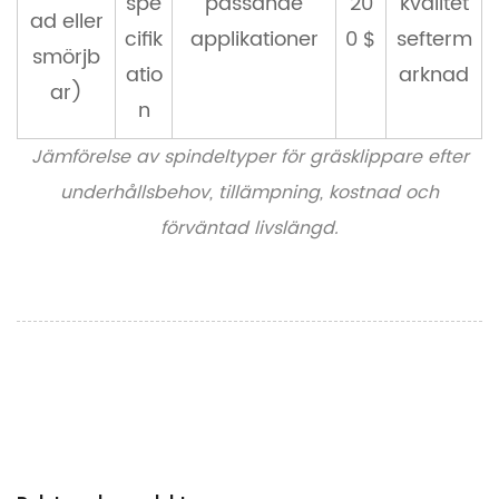
spe
passande
20
kvalitet
ad eller
cifik
applikationer
0 $
sefterm
smörjb
atio
arknad
ar)
n
Jämförelse av spindeltyper för gräsklippare efter
underhållsbehov, tillämpning, kostnad och
förväntad livslängd.