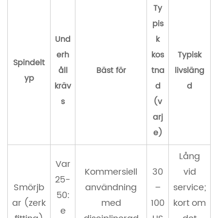
Ty
pis
Und
k
erh
kos
Typisk
Spindelt
åll
Bäst för
tna
livsläng
yp
kräv
d
d
s
(v
arj
e)
Lång
Var
Kommersiell
30
vid
25-
Smörjb
användning
–
service;
50:
ar (zerk
med
100
kort om
e