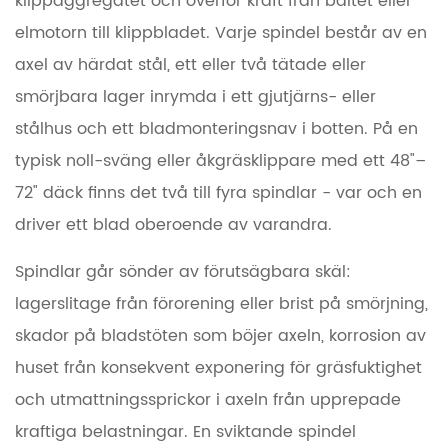
klippaggregatet och överför kraft från bältet eller
och
elmotorn till klippbladet. Varje spindel består av en
varför
axel av härdat stål, ett eller två tätade eller
de
smörjbara lager inrymda i ett gjutjärns- eller
misslyckas
stålhus och ett bladmonteringsnav i botten. På en
2
typisk noll-sväng eller åkgräsklippare med ett 48"–
Smörjbara
72" däck finns det två till fyra spindlar - var och en
vs
driver ett blad oberoende av varandra.
underhållsfria
spindlar:
Spindlar går sönder av förutsägbara skäl:
kärnskillnaden
lagerslitage från förorening eller brist på smörjning,
skador på bladstöten som böjer axeln, korrosion av
3
huset från konsekvent exponering för gräsfuktighet
Peer-
och utmattningssprickor i axeln från upprepade
underhåll
gratis
kraftiga belastningar. En sviktande spindel